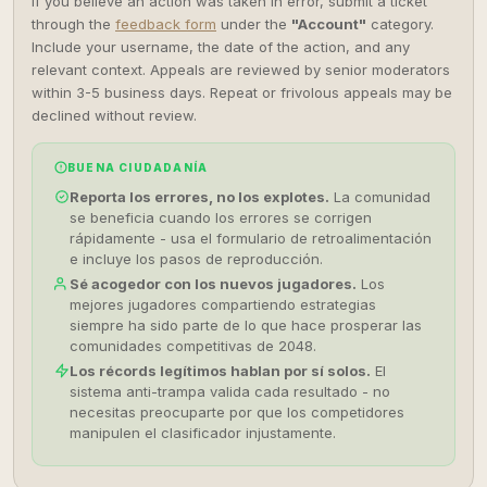
If you believe an action was taken in error, submit a ticket
through the
feedback form
under the
"Account"
category.
Include your username, the date of the action, and any
relevant context. Appeals are reviewed by senior moderators
within 3-5 business days. Repeat or frivolous appeals may be
declined without review.
BUENA CIUDADANÍA
Reporta los errores, no los explotes.
La comunidad
se beneficia cuando los errores se corrigen
rápidamente - usa el formulario de retroalimentación
e incluye los pasos de reproducción.
Sé acogedor con los nuevos jugadores.
Los
mejores jugadores compartiendo estrategias
siempre ha sido parte de lo que hace prosperar las
comunidades competitivas de 2048.
Los récords legítimos hablan por sí solos.
El
sistema anti-trampa valida cada resultado - no
necesitas preocuparte por que los competidores
manipulen el clasificador injustamente.