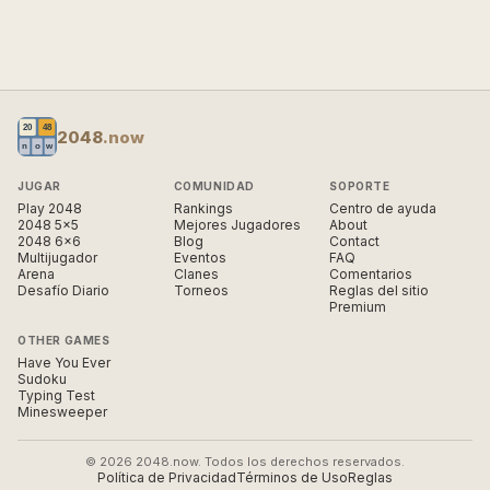
2048
.now
JUGAR
COMUNIDAD
SOPORTE
Play 2048
Rankings
Centro de ayuda
2048 5×5
Mejores Jugadores
About
2048 6×6
Blog
Contact
Multijugador
Eventos
FAQ
Arena
Clanes
Comentarios
Desafío Diario
Torneos
Reglas del sitio
Premium
OTHER GAMES
Have You Ever
Sudoku
Typing Test
Minesweeper
© 2026 2048.now. Todos los derechos reservados.
Política de Privacidad
Términos de Uso
Reglas