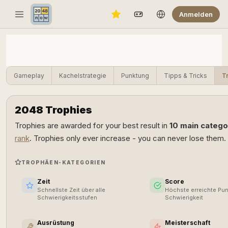
Anmelden
Gameplay
Kachelstrategie
Punktung
Tipps & Tricks
T
2048 Trophies
Trophies are awarded for your best result in
10 main catego
rank
. Trophies only ever increase - you can never lose them.
TROPHÄEN-KATEGORIEN
Zeit
Score
Schnellste Zeit über alle
Höchste erreichte Pun
Schwierigkeitsstufen
Schwierigkeit
Ausrüstung
Meisterschaft