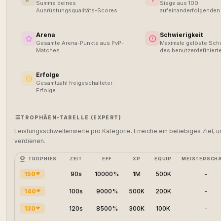
Summe deines
Siege aus 100
Ausrüstungsqualitäts-Scores
aufeinanderfolgenden
Arena
Schwierigkeit
Gesamte Arena-Punkte aus PvP-
Maximale gelöste Schw
Matches
des benutzerdefiniert
Erfolge
Gesamtzahl freigeschalteter
Erfolge
TROPHÄEN-TABELLE (EXPERT)
Leistungsschwellenwerte pro Kategorie. Erreiche ein beliebiges Ziel,
verdienen.
TROPHIES
ZEIT
EFF
XP
EQUIP
MEISTERSCH
150
90s
10000%
1M
500K
-
140
100s
9000%
500K
200K
-
130
120s
8500%
300K
100K
-