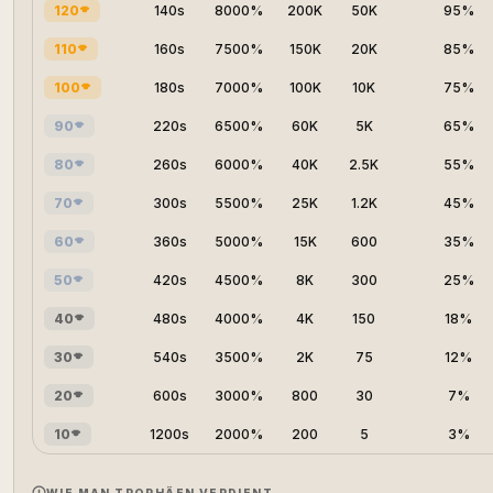
120
140s
8000%
200K
50K
95%
110
160s
7500%
150K
20K
85%
100
180s
7000%
100K
10K
75%
90
220s
6500%
60K
5K
65%
80
260s
6000%
40K
2.5K
55%
70
300s
5500%
25K
1.2K
45%
60
360s
5000%
15K
600
35%
50
420s
4500%
8K
300
25%
40
480s
4000%
4K
150
18%
30
540s
3500%
2K
75
12%
20
600s
3000%
800
30
7%
10
1200s
2000%
200
5
3%
WIE MAN TROPHÄEN VERDIENT