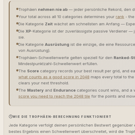
Trophäen
nehmen nie ab
— jeder persönliche Rekord, den du 
Your total across all 10 categories determines your
rank
- the
Die Kategorie
Zeit
wächst am schnellsten am Anfang — Expert
Die
XP
-Kategorie ist der zuverlässigste passive Verdiener — j
sie.
Die Kategorie
Ausrüstung
ist die einzige, die eine Ressource
von Ausrüstung).
Trophäen-Schwellenwerte gelten speziell für den
Ranked-S
Mindestpunktzahl-Schwellenwert erfüllen.
The
Score
category records your best result per grid, and eac
what counts as a good score in 2048
maps every total to the t
clears your next threshold.
The
Mastery
and
Endurance
categories count wins, and a w
score you need to reach the 2048 tile
for the points and mov
WIE DIE TROPHÄEN-BERECHNUNG FUNKTIONIERT
Jede Kategorie verfolgt deinen persönlichen Bestwert gegenüber 
bestes Ergebnis einen Schwellenwert überschreitet, wird die Trophä