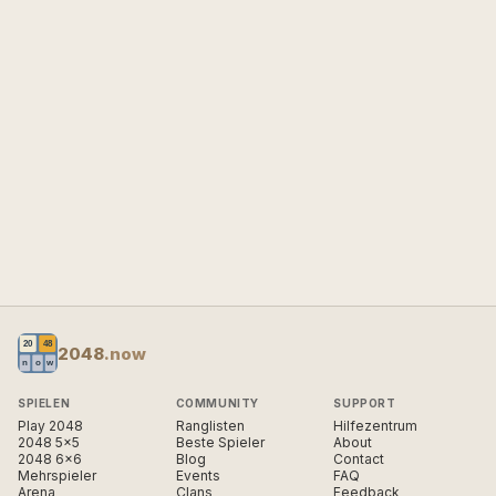
2048
.now
SPIELEN
COMMUNITY
SUPPORT
Play 2048
Ranglisten
Hilfezentrum
2048 5×5
Beste Spieler
About
2048 6×6
Blog
Contact
Mehrspieler
Events
FAQ
Arena
Clans
Feedback