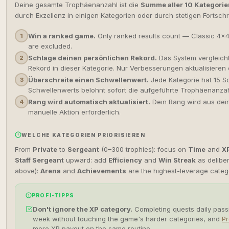
Deine gesamte Trophäenanzahl ist die
Summe aller 10 Kategori
durch Exzellenz in einigen Kategorien oder durch stetigen Fortschrit
Win a ranked game.
Only ranked results count — Classic 4×
1
are excluded.
Schlage deinen persönlichen Rekord.
Das System vergleich
2
Rekord in dieser Kategorie. Nur Verbesserungen aktualisieren
Überschreite einen Schwellenwert.
Jede Kategorie hat 15 S
3
Schwellenwerts belohnt sofort die aufgeführte Trophäenanzahl
Rang wird automatisch aktualisiert.
Dein Rang wird aus de
4
manuelle Aktion erforderlich.
WELCHE KATEGORIEN PRIORISIEREN
From
Private
to
Sergeant
(0–300 trophies): focus on
Time
and
X
Staff Sergeant
upward: add
Efficiency
and
Win Streak
as deliber
above):
Arena
and
Achievements
are the highest-leverage categor
PROFI-TIPPS
Don't ignore the XP category.
Completing quests daily passi
week without touching the game's harder categories, and
Pr
more XP payout on the same routine.