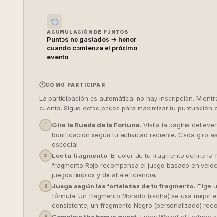
ACUMULACIÓN DE PUNTOS
Puntos no gastados → honor
cuando comienza el próximo
evento
CÓMO PARTICIPAR
La participación es automática: no hay inscripción. Mient
cuenta. Sigue estos pasos para maximizar tu puntuación 
Gira la Rueda de la Fortuna.
Visita la página del even
1
bonificación según tu actividad reciente. Cada giro a
especial.
Lee tu fragmento.
El color de tu fragmento define la 
2
fragmento Rojo recompensa el juego basado en veloc
juegos limpios y de alta eficiencia.
Juega según las fortalezas de tu fragmento.
Elige u
3
fórmula. Un fragmento Morado (racha) se usa mejor e
consistente; un fragmento Negro (personalizado) recom
Complete the bonus quest.
Every Wheel of Fortune sp
4