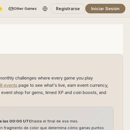
Registrarse
Iniciar Sesión
Other Games
 monthly challenges where every game you play
48 events
page to see what's live, earn event currency,
he event shop for gems, timed XP and coin boosts, and
 a las 00:00 UTC
hasta el final de ese mes.
 un fragmento de color que determina cómo ganas puntos