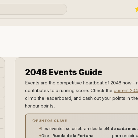
2048 Events Guide
Events are the competitive heartbeat of 2048.now -
contributes to a running score. Check the
current 20
climb the leaderboard, and cash out your points in t
honour points.
PUNTOS CLAVE
Los eventos se celebran desde el
4 de cada mes
Gira
Rueda de la Fortuna
para recibir