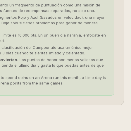
tanto un fragmento de puntuación como una misión de
dos fuentes de recompensas separadas, no solo una.
agmentos Rojo y Azul (basados en velocidad), una mayor
la. Baja solo si tienes problemas para ganar de manera
l límite es 10.000 pts. En un buen día naranja, enfócate en
ad.
 clasificación del Campeonato usa un único mejor
e 3 días cuando te sientas afilado y calentado.
onviertan.
Los puntos de honor son menos valiosos que
 tienda el último día y gasta lo que puedas antes de que
 to spend coins on an Arena run this month, a Lime day is
d arena points from the same games.