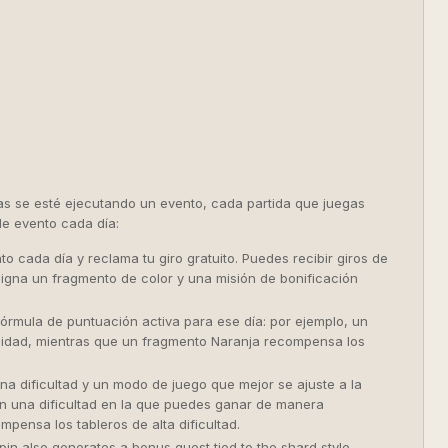
ras se esté ejecutando un evento, cada partida que juegas
de evento cada día:
to cada día y reclama tu giro gratuito. Puedes recibir giros de
signa un fragmento de color y una misión de bonificación
fórmula de puntuación activa para ese día: por ejemplo, un
idad, mientras que un fragmento Naranja recompensa los
na dificultad y un modo de juego que mejor se ajuste a la
n una dificultad en la que puedes ganar de manera
pensa los tableros de alta dificultad.
in also generates a bonus quest tied to the shard style,