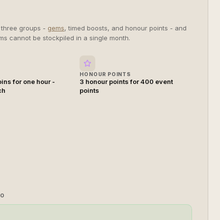
o three groups -
gems
, timed boosts, and honour points - and
ms cannot be stockpiled in a single month.
HONOUR POINTS
ins for one hour -
3 honour points for 400 event
ch
points
TO