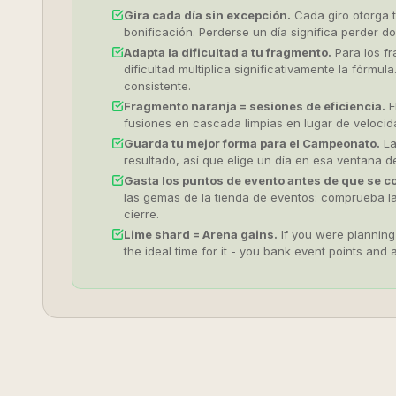
Gira cada día sin excepción.
Cada giro otorga 
bonificación. Perderse un día significa perder 
Adapta la dificultad a tu fragmento.
Para los fr
dificultad multiplica significativamente la fórmu
consistente.
Fragmento naranja = sesiones de eficiencia.
E
fusiones en cascada limpias en lugar de velocid
Guarda tu mejor forma para el Campeonato.
La
resultado, así que elige un día en esa ventana d
Gasta los puntos de evento antes de que se c
las gemas de la tienda de eventos: comprueba la
cierre.
Lime shard = Arena gains.
If you were planning
the ideal time for it - you bank event points an