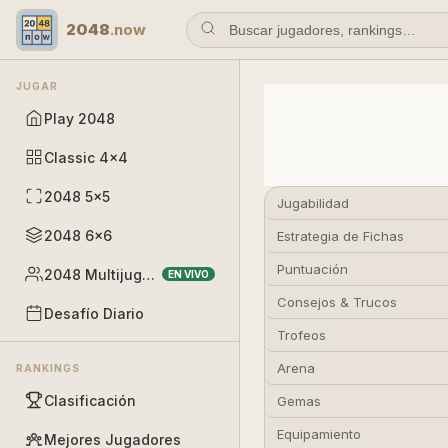
2048
.now
JUGAR
Play 2048
Classic 4×4
2048 5×5
Jugabilidad
2048 6×6
Estrategia de Fichas
Puntuación
2048 Multijugador
EN VIVO
Consejos & Trucos
Desafío Diario
Trofeos
Arena
RANKINGS
Clasificación
Gemas
Equipamiento
Mejores Jugadores