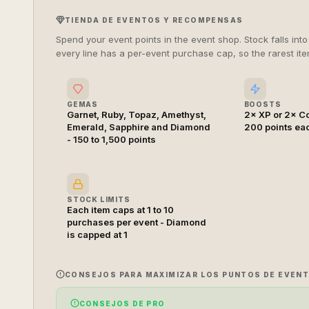
TIENDA DE EVENTOS Y RECOMPENSAS
Spend your event points in the event shop. Stock falls int
every line has a per-event purchase cap, so the rarest ite
GEMAS
BOOSTS
Garnet, Ruby, Topaz, Amethyst,
2× XP or 2× Co
Emerald, Sapphire and Diamond
200 points ea
- 150 to 1,500 points
STOCK LIMITS
Each item caps at 1 to 10
purchases per event - Diamond
is capped at 1
CONSEJOS PARA MAXIMIZAR LOS PUNTOS DE EVEN
CONSEJOS DE PRO