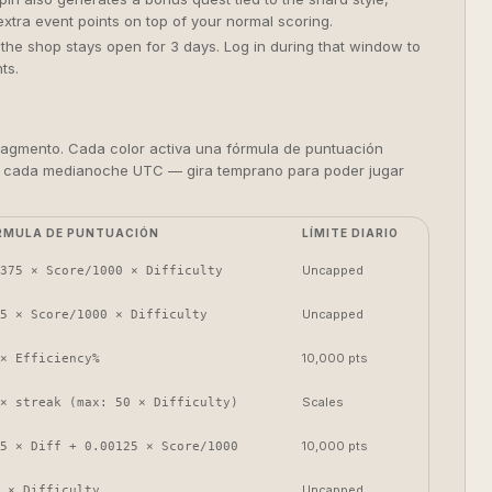
 extra event points on top of your normal scoring.
 the shop stays open for 3 days. Log in during that window to
ts.
ragmento. Cada color activa una fórmula de puntuación
ian cada medianoche UTC — gira temprano para poder jugar
RMULA DE PUNTUACIÓN
LÍMITE DIARIO
Uncapped
375 × Score/1000 × Difficulty
Uncapped
5 × Score/1000 × Difficulty
10,000 pts
× Efficiency%
Scales
× streak (max: 50 × Difficulty)
10,000 pts
5 × Diff + 0.00125 × Score/1000
Uncapped
 × Difficulty