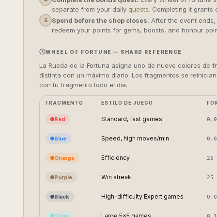
separate from your daily
quests
. Completing it grants
Spend before the shop closes.
After the event ends,
5
redeem your points for gems, boosts, and honour poin
WHEEL OF FORTUNE — SHARD REFERENCE
La Rueda de la Fortuna asigna uno de nueve colores de f
distinta con un máximo diario. Los fragmentos se reinic
con tu fragmento todo el día.
FRAGMENTO
ESTILO DE JUEGO
FÓ
Standard, fast games
Red
0.0
Speed, high moves/min
Blue
0.0
Efficiency
Orange
25 
Win streak
Purple
25 
High-difficulty Expert games
Black
0.0
Large 5×5 games
Cyan
0.1