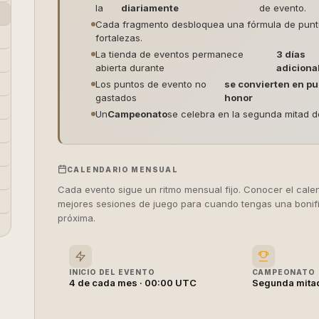
la
diariamente
de evento.
Cada fragmento desbloquea una fórmula de puntuac
fortalezas.
La tienda de eventos permanece
3 días
abierta durante
adiciona
Los puntos de evento no
se convierten en pu
gastados
honor
Un
Campeonato
se celebra en la segunda mitad 
CALENDARIO MENSUAL
Cada evento sigue un ritmo mensual fijo. Conocer el calen
mejores sesiones de juego para cuando tengas una boni
próxima.
INICIO DEL EVENTO
CAMPEONATO
4 de cada mes · 00:00 UTC
Segunda mitad