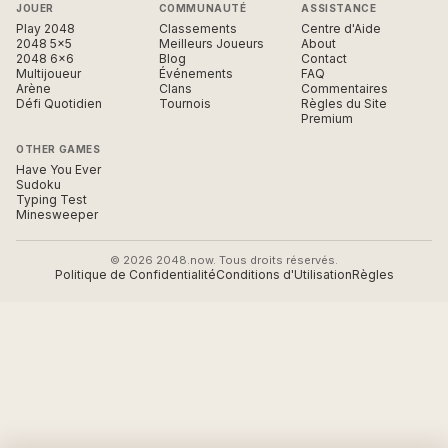
JOUER
COMMUNAUTÉ
ASSISTANCE
Play 2048
Classements
Centre d'Aide
2048 5×5
Meilleurs Joueurs
About
2048 6×6
Blog
Contact
Multijoueur
Événements
FAQ
Arène
Clans
Commentaires
Défi Quotidien
Tournois
Règles du Site
Premium
OTHER GAMES
Have You Ever
Sudoku
Typing Test
Minesweeper
© 2026 2048.now. Tous droits réservés.
Politique de Confidentialité
Conditions d'Utilisation
Règles