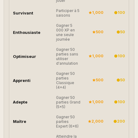
jouer
Participer à 5
1,000
100
Survivant
saisons
Gagner 5
000 XP en
500
50
Enthousiaste
une seule
journée
Gagner 50
parties sans
1,000
100
Optimiseur
utiliser
d'annulation
Gagner 50
parties
500
50
Apprenti
Classique
(4×4)
Gagner 50
Adepte
1,000
100
parties Grand
(5×5)
Gagner 50
Maître
2,000
200
parties
Expert (6×6)
Atteindre la