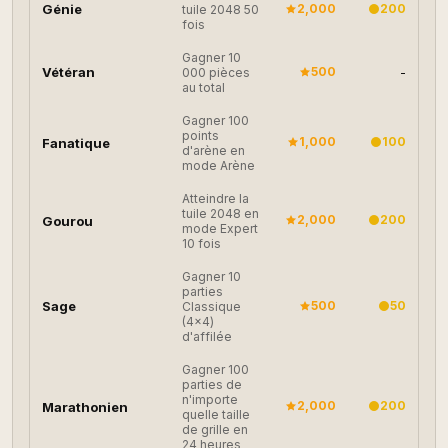
Génie
2,000
200
tuile 2048 50
fois
Gagner 10
Vétéran
500
-
000 pièces
au total
Gagner 100
points
1,000
100
Fanatique
d'arène en
mode Arène
Atteindre la
tuile 2048 en
2,000
200
Gourou
mode Expert
10 fois
Gagner 10
parties
Sage
500
50
Classique
(4×4)
d'affilée
Gagner 100
parties de
n'importe
2,000
200
Marathonien
quelle taille
de grille en
24 heures