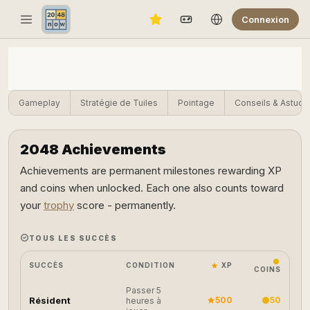
Connexion
Gameplay
Stratégie de Tuiles
Pointage
Conseils & Astuce
2048 Achievements
Achievements are permanent milestones rewarding XP
and coins when unlocked. Each one also counts toward
your
trophy
score - permanently.
TOUS LES SUCCÈS
SUCCÈS
CONDITION
XP
COINS
Passer 5
Résident
500
50
heures à