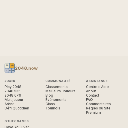
2048
.now
JOUER
COMMUNAUTÉ
ASSISTANCE
Play 2048
Classements
Centre d'Aide
2048 5×5
Meilleurs Joueurs
About
2048 6×6
Blog
Contact
Multijoueur
Événements
FAQ
Arène
Clans
Commentaires
Défi Quotidien
Tournois
Règles du Site
Premium
OTHER GAMES
Have You Ever